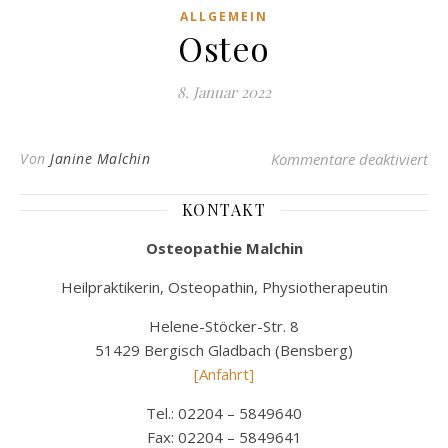
ALLGEMEIN
Osteo
8. Januar 2022
für
Von
Janine Malchin
Kommentare deaktiviert
KONTAKT
Osteopathie Malchin
Heilpraktikerin, Osteopathin, Physiotherapeutin
Helene-Stöcker-Str. 8
51429 Bergisch Gladbach (Bensberg)
[Anfahrt]
Tel.: 02204 – 5849640
Fax: 02204 – 5849641